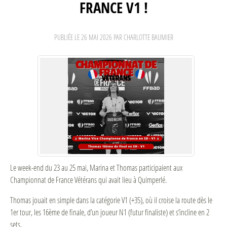
FRANCE V1 !
PUBLIÉE LE
26 MAI 2026
PAR CHARLOTTE BAUMIER
Le week-end du 23 au 25 mai, Marina et Thomas participaient aux
Championnat de France Vétérans qui avait lieu à Quimperlé.
Thomas jouait en simple dans la catégorie V1 (+35), où il croise la route dès le
1er tour, les 16ème de finale, d’un joueur N1 (futur finaliste) et s’incline en 2
sets.