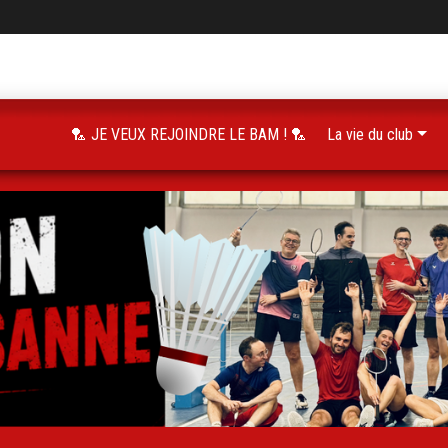
🏸 JE VEUX REJOINDRE LE BAM ! 🏸
La vie du club