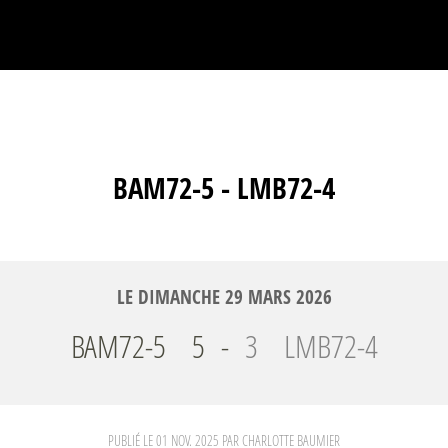
BAM72-5 - LMB72-4
LE
DIMANCHE
29
MARS
2026
BAM72-5
5
-
3
LMB72-4
PUBLIÉ LE
01 NOV. 2025
PAR CHARLOTTE BAUMIER