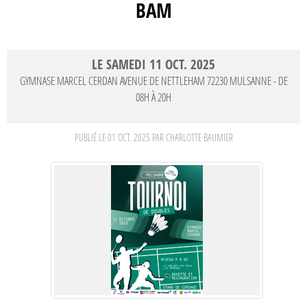
BAM
LE
SAMEDI
11
OCT.
2025
GYMNASE MARCEL CERDAN AVENUE DE NETTLEHAM
72230
MULSANNE
- DE
08H À 20H
PUBLIÉ LE
01 OCT. 2025
PAR CHARLOTTE BAUMIER