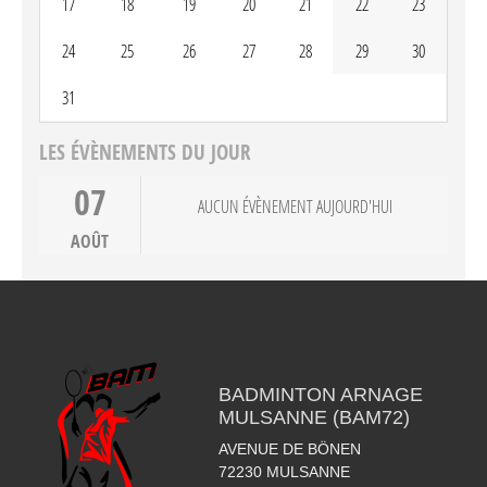
17
18
19
20
21
22
23
24
25
26
27
28
29
30
31
LES ÉVÈNEMENTS DU JOUR
07
AUCUN ÉVÈNEMENT AUJOURD'HUI
AOÛT
BADMINTON ARNAGE
MULSANNE (BAM72)
AVENUE DE BÖNEN
72230
MULSANNE